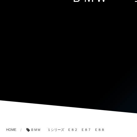
HOME
ＢＭＷ １シリーズ Ｅ８２ Ｅ８７ Ｅ８８