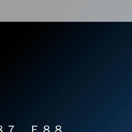
８７ Ｅ８８