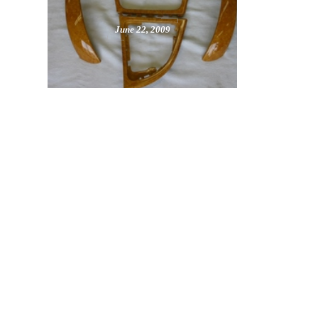
June
22
,
2009