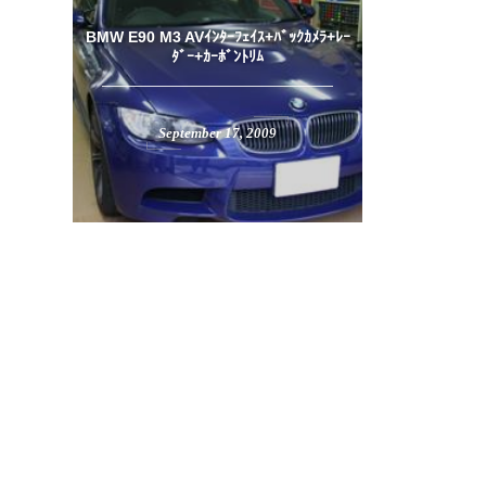
BMW E90 M3 AVｲﾝﾀｰﾌｪｲｽ+ﾊﾞｯｸｶﾒﾗ+ﾚｰ
ﾀﾞｰ+ｶｰﾎﾞﾝﾄﾘﾑ
September
17
,
2009