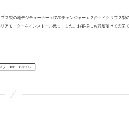
＋イクリプス製の地デジチューナー＋DVDチェンジャーｘ２台＋イクリプス製
ﾝ製のリアモニターをインストール致しました。お客様にも満足頂けて光栄
ラ DVD TVｷｬﾝｾﾗｰ