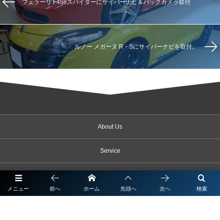
フェラーリ F458スパイダーにサイバーナビ＆バックカメラ取付
ルノー メガーヌ R・Sにサイバーナビを取付。
About Us
Service
Products
メニュー
前へ
ホーム
先頭へ
次へ
検索
News & Topics