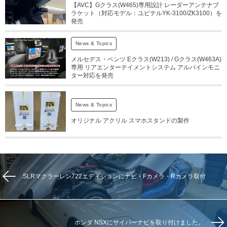
【AVC】Gクラス(W465)専用設計 レーダーアンテナブ
ラケット（対応モデル：ユピテルYK-3100/ZK3100）を
発売
News & Topics
メルセデス・ベンツ Eクラス(W213) / Gクラス(W463A)
専用 リアエンターテイメントシステム アルパインモニ
ター対応を発売
News & Topics
オリジナル アクリル スマホスタンドの製作
SLRマクラーレン722エディションにナビ・Fカメラ・Rカメラ取付
ホンダ NSXにサイパーナビを取り付けました。