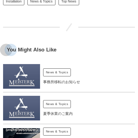
Installation
News & Topics
Top News
You Might Also Like
News & Topics
事務所移転のお知らせ
News & Topics
夏季休業のご案内
News & Topics