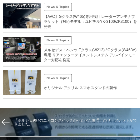
News & Topics
【AVC】Gクラス(W465)専用設計 レーダーアンテナブ
ラケット（対応モデル：ユピテルYK-3100/ZK3100）を
発売
News & Topics
メルセデス・ベンツ Eクラス(W213) / Gクラス(W463A)
専用 リアエンターテイメントシステム アルパインモニ
ター対応を発売
News & Topics
オリジナル アクリル スマホスタンドの製作
「ポルシェ997のエアコンスイッチのべたべた修理」のリーフレットがで
きました。