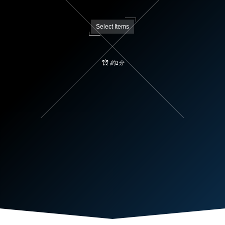
Select Items
約1分